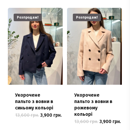
Розпродаж!
Розпродаж!
Укорочене
Укорочене
пальто з вовни в
пальто з вовни в
синьому кольорі
рожевому
кольорі
Оригінальна
Поточна
13,600
грн.
3,900
грн.
Цей
ціна:
ціна:
Оригінальна
Пот
13,600
грн.
3,900
грн.
Цей
13,600 грн..
товар
3,900 грн..
ціна:
ціна