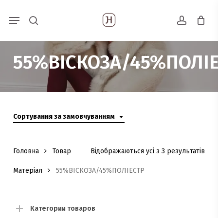
Skip
Menu
Пошук
to
search
account
товарів
main
content
55%ВІСКОЗА/45%ПОЛІ
Сортування за замовчуванням
Головна
Товар
Відображаються усі з 3 результатів
Матеріал
55%ВІСКОЗА/45%ПОЛІЕСТР
Категории товаров