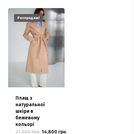
Розпродаж!
Плащ з
натуральної
шкіри в
бежевому
кольорі
Оригінальна
Поточна
27,500
грн.
14,800
грн.
Цей