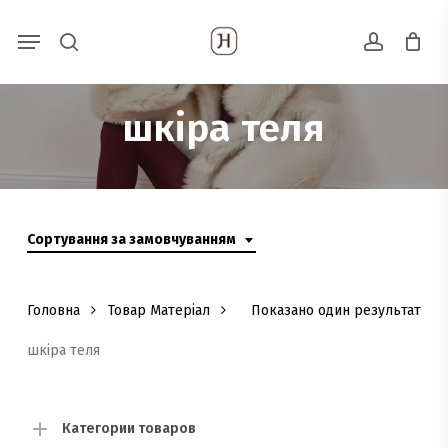
Skip
Menu
Пошук
to
search
account
товарів
main
content
шкіра теля
Сортування за замовчуванням
Головна
Товар Матеріал
Показано один результат
шкіра теля
Категории товаров