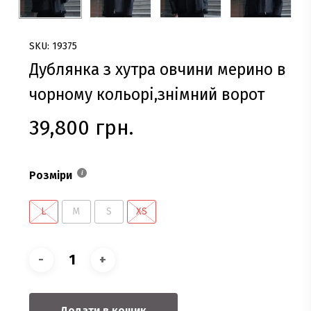
SKU: 19375
Дублянка з хутра овчини мерино в
чорному кольорі,знімний ворот
39,800
грн.
Розміри
L
M
S
XS
Додати в кошик