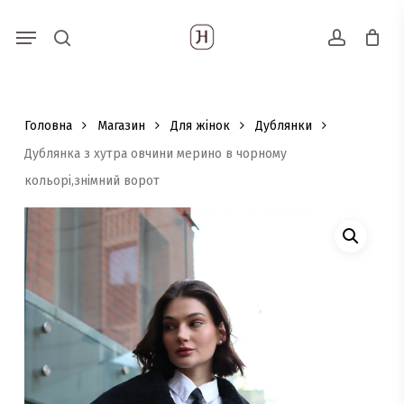
Skip
Menu
Пошук
to
search
account
товарів
main
content
Головна
Магазин
Для жінок
Дублянки
Дублянка з хутра овчини мерино в чорному
кольорі,знімний ворот