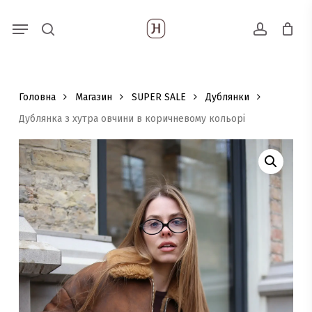
Skip
Menu
Пошук
to
search
account
товарів
main
content
Головна
Магазин
SUPER SALE
Дублянки
Дублянка з хутра овчини в коричневому кольорі