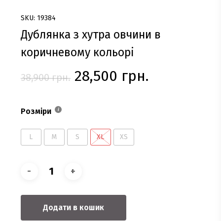
SKU: 19384
Дублянка з хутра овчини в
коричневому кольорі
Оригінальна
Поточна
28,500
грн.
38,900
грн.
ціна:
ціна:
38,900 грн..
28,500 грн.
Розміри
L
M
S
XL
XS
Додати в кошик