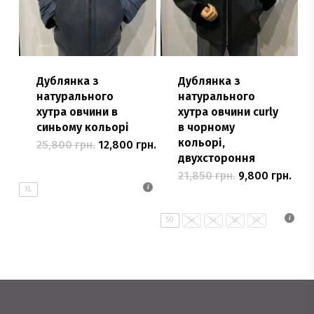
Дублянка з
Дублянка з
натурального
натурального
хутра овчини в
хутра овчини curly
синьому кольорі
в чорному
кольорі,
Оригінальна
Поточна
25,800
грн.
12,800
грн.
Цей
ціна:
ціна:
двухстороння
25,800 грн..
товар
12,800 грн..
Оригінальна
Пот
21,850
грн.
9,800
грн.
Цей
ціна:
ціна
має
XL
21,850 грн..
товар
9,80
кілька
має
50
54
56
58
60
варіантів.
кілька
Параметри
варіантів.
можна
Параметри
вибрати
можна
на