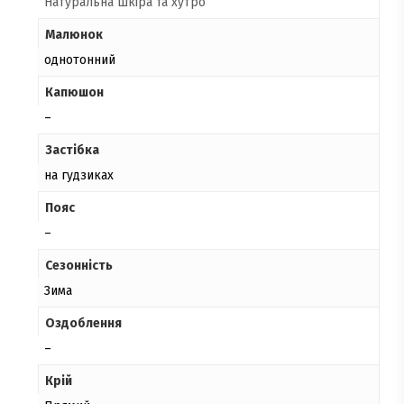
Натуральна шкіра та хутро
Малюнок
однотонний
Капюшон
–
Застібка
на гудзиках
Пояс
–
Сезонність
Зима
Оздоблення
–
Крій