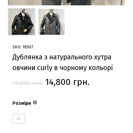
SKU: 18507
Дублянка з натурального хутра
овчини curly в чорному кольорі
Оригінальна
Поточна
14,800
грн.
29,800
грн.
ціна:
ціна:
29,800 грн..
14,800 грн.
Розміри
XL