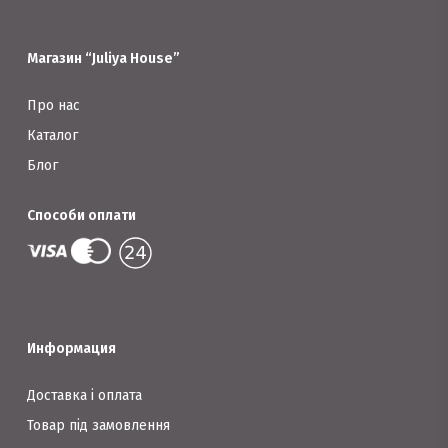
вибрати
сторінці
на
Магазин “Juliya House”
товару
сторінці
товару
Про нас
Каталог
Блог
Способи оплати
Информация
Доставка і оплата
Товар під замовлення