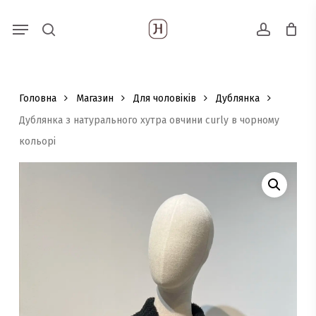
Skip
Menu
Пошук
to
search
account
товарів
main
content
Головна
Магазин
Для чоловіків
Дублянка
Дублянка з натурального хутра овчини curly в чорному
кольорі