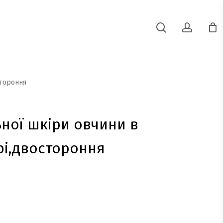
search
accoun
стороння
ної шкіри овчини в
і,двостороння
точна
на:
,900 грн..