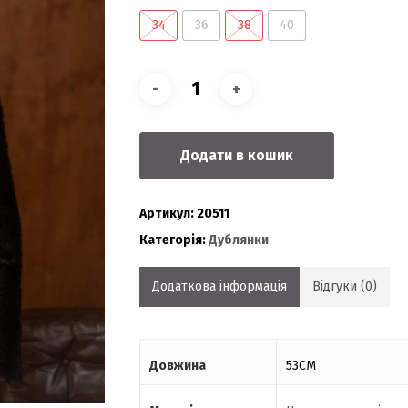
34
36
38
40
Додати в кошик
Артикул:
20511
Категорія:
Дублянки
Додаткова інформація
Відгуки (0)
Довжина
53СМ