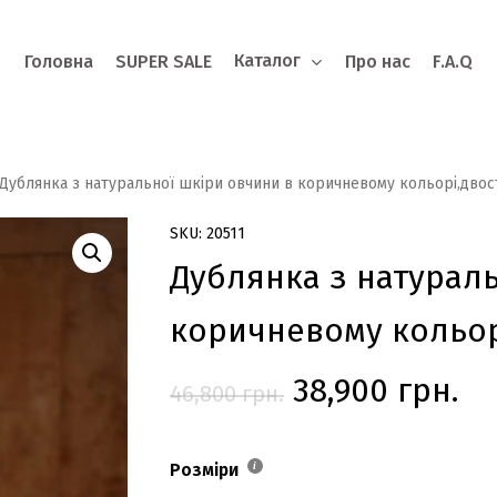
Каталог
Головна
SUPER SALE
Про нас
F.A.Q
o search or ESC to close
Дублянка з натуральної шкіри овчини в коричневому кольорі,дво
SKU: 20511
Дублянка з натураль
коричневому кольор
Оригінальна
По
38,900
грн.
46,800
грн.
ціна:
ці
46,800 грн..
38
Розміри