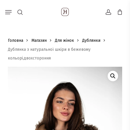
Skip
Menu
Пошук
to
search
account
товарів
main
content
Головна
Магазин
Для жінок
Дублянки
Дублянка з натуральної шкіри в бежевому
кольорі,двохстороння