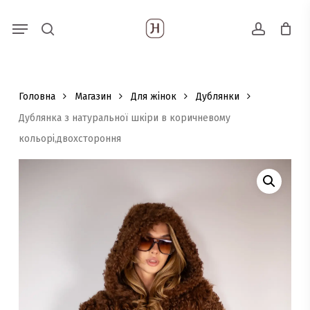
Skip
Menu
Пошук
to
search
account
товарів
main
content
Головна
Магазин
Для жінок
Дублянки
Дублянка з натуральної шкіри в коричневому
кольорі,двохстороння