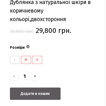
Дублянка з натуральної шкіри в
коричневому
кольорі,двохстороння
Оригінальна
Поточна
29,800
грн.
35,800
грн.
ціна:
ціна:
35,800 грн..
29,800 грн.
Розміри
L
M
S
Додати в кошик