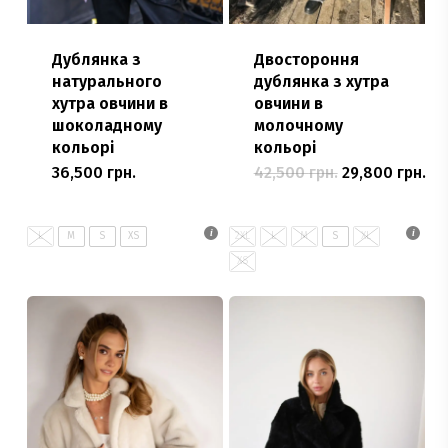
Дублянка з
Двостороння
натурального
дублянка з хутра
хутра овчини в
овчини в
шоколадному
молочному
кольорі
кольорі
Оригінальна
По
36,500
грн.
42,500
грн.
29,800
грн.
Цей
Цей
ціна:
цін
товар
42,500 грн..
товар
29,
має
має
L
M
S
XS
2XL
L
M
S
XL
кілька
кілька
XS
варіантів.
варіантів.
Параметри
Параметри
можна
можна
вибрати
вибрати
на
на
сторінці
сторінці