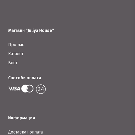
вибрати
можна
на
вибрати
сторінці
на
товару
Магазин “Juliya House”
сторінці
товару
Про нас
Каталог
Блог
Способи оплати
Информация
Доставка і оплата