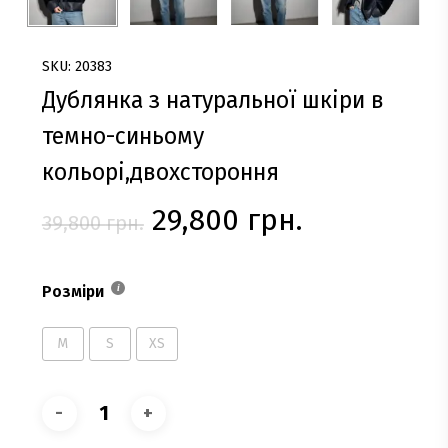
SKU: 20383
Дублянка з натуральної шкіри в
темно-синьому
кольорі,двохстороння
Оригінальна
Поточна
29,800
грн.
39,800
грн.
ціна:
ціна:
39,800 грн..
29,800 грн.
Розміри
M
S
XS