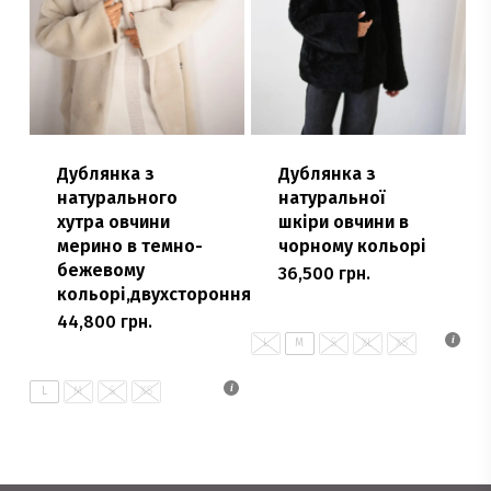
товару
товару
Дублянка з
Дублянка з
натурального
натуральної
хутра овчини
шкіри овчини в
мерино в темно-
чорному кольорі
бежевому
36,500
грн.
Цей
кольорі,двухстороння
товар
44,800
грн.
Цей
має
L
M
S
XL
XS
товар
кілька
має
L
M
S
XS
варіантів.
кілька
Параметри
варіантів.
можна
Параметри