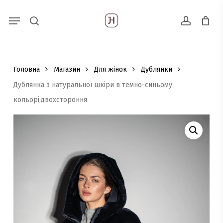
Skip
Menu
Пошук
to
search
account
товарів
main
content
Головна
Магазин
Для жінок
Дублянки
Дублянка з натуральної шкіри в темно-синьому
кольорі,двохстороння