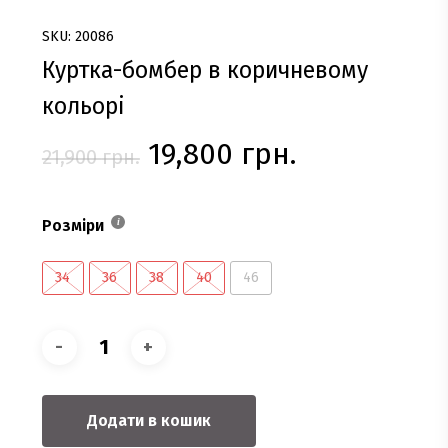
SKU: 20086
Куртка-бомбер в коричневому
кольорі
Оригінальна
Поточна
19,800
грн.
21,900
грн.
ціна:
ціна:
21,900 грн..
19,800 грн.
Розміри
34
36
38
40
46
Додати в кошик