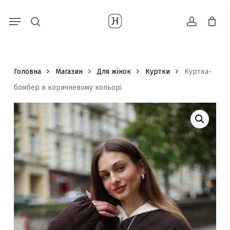
Skip
Menu
Пошук
to
search
account
товарів
main
content
Головна
Магазин
Для жінок
Куртки
Куртка-
бомбер в коричневому кольорі