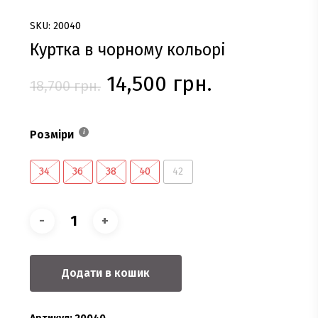
SKU: 20040
Куртка в чорному кольорі
Оригінальна
Поточна
14,500
грн.
18,700
грн.
ціна:
ціна:
18,700 грн..
14,500 грн.
Розміри
34
36
38
40
42
Додати в кошик