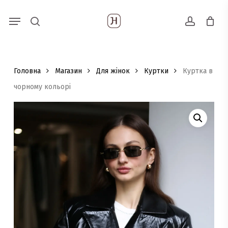
Skip
Menu
Пошук
to
search
account
товарів
main
content
Головна
Магазин
Для жінок
Куртки
Куртка в
чорному кольорі