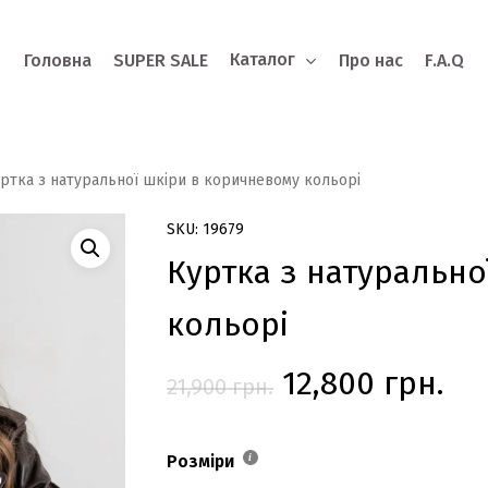
Каталог
Головна
SUPER SALE
Про нас
F.A.Q
o search or ESC to close
ртка з натуральної шкіри в коричневому кольорі
SKU: 19679
Куртка з натурально
кольорі
Оригінальна
По
12,800
грн.
21,900
грн.
ціна:
цін
21,900 грн..
12,
Розміри