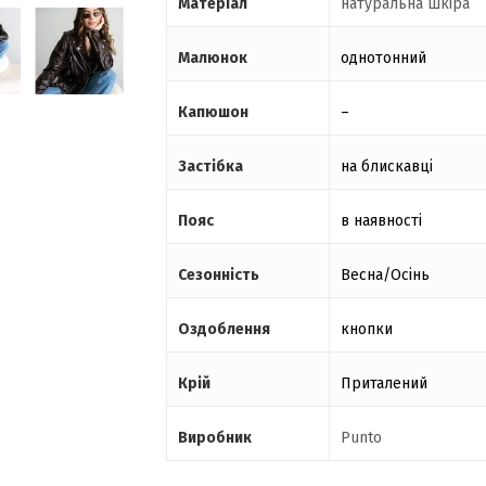
Матеріал
натуральна шкіра
Малюнок
однотонний
Капюшон
–
Застібка
на блискавці
Пояс
в наявності
Сезонність
Весна/Осінь
Оздоблення
кнопки
Крій
Приталений
Виробник
Punto