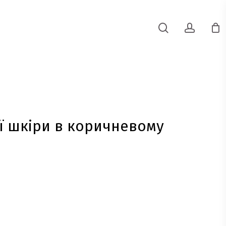
search
accoun
ї шкіри в коричневому
точна
а:
800 грн..