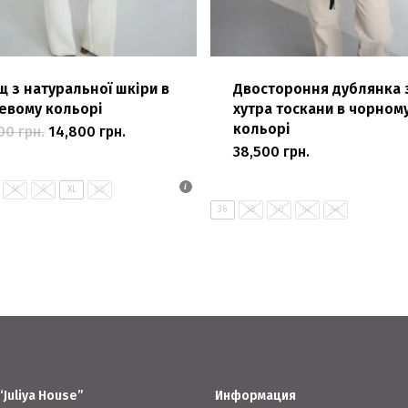
щ з натуральної шкіри в
Двостороння дублянка 
евому кольорі
хутра тоскани в чорном
кольорі
Оригінальна
Поточна
500
грн.
14,800
грн.
Цей
ціна:
ціна:
38,500
грн.
Цей
27,500 грн..
товар
14,800 грн..
товар
має
M
S
XL
XS
має
36
38
40
42
44
кілька
кілька
варіантів.
варіантів.
Параметри
Параметри
можна
можна
вибрати
вибрати
на
на
сторінці
“Juliya House”
Информация
сторінці
товару