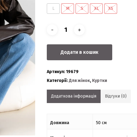
L
M
S
XL
XS
Додати в кошик
Артикул:
19679
Категорії:
Для жінок
,
Куртки
Додаткова інформація
Відгуки (0)
Довжина
50 см