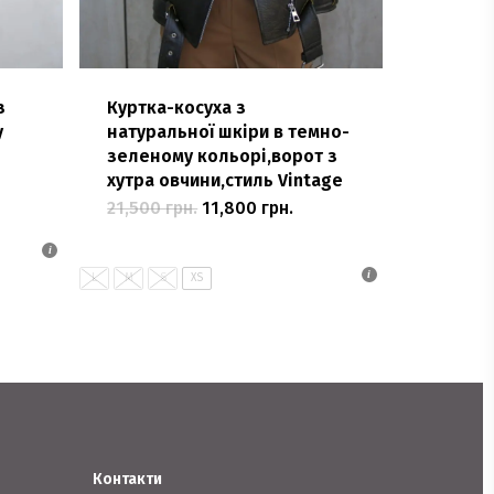
з
Куртка-косуха з
у
натуральної шкіри в темно-
зеленому кольорі,ворот з
хутра овчини,стиль Vintage
Оригінальна
Поточна
21,500
грн.
11,800
грн.
Цей
ціна:
ціна:
21,500 грн..
товар
11,800 грн..
має
L
M
S
XS
кілька
варіантів.
Параметри
можна
вибрати
на
Контакти