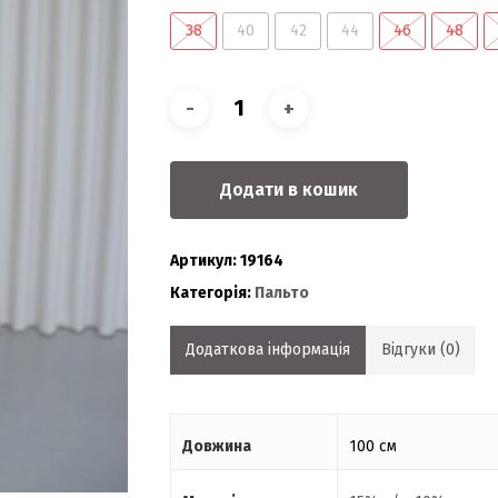
38
40
42
44
46
48
Додати в кошик
Артикул:
19164
Категорія:
Пальто
Додаткова інформація
Відгуки (0)
Довжина
100 см