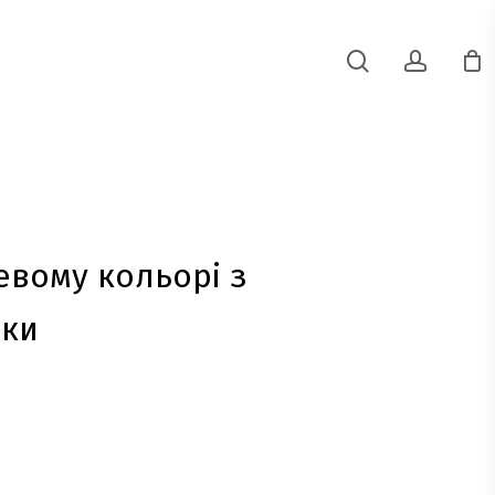
search
accoun
евому кольорі з
рки
очна
а:
0 грн..