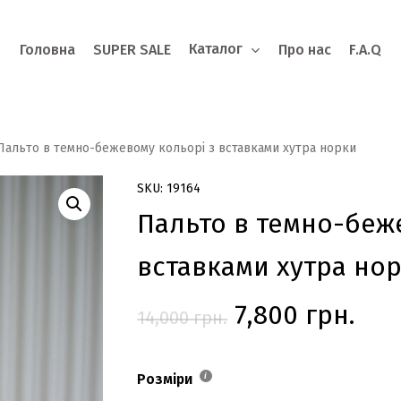
Каталог
Головна
SUPER SALE
Про нас
F.A.Q
o search or ESC to close
Пальто в темно-бежевому кольорі з вставками хутра норки
SKU: 19164
Пальто в темно-беж
вставками хутра но
Оригінальна
Пот
7,800
грн.
14,000
грн.
ціна:
цін
14,000 грн..
7,80
Розміри