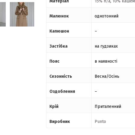
Матеріал
15% п/а
,
10% кашем
Малюнок
однотонний
Капюшон
–
Застібка
на гудзиках
Пояс
в наявності
Сезонність
Весна/Осінь
Оздоблення
–
Крій
Приталенний
Виробник
Punto