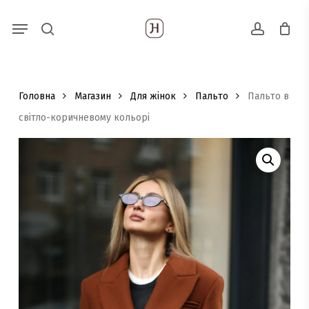
Skip
Menu
Пошук
to
search
account
товарів
main
content
Головна
Магазин
Для жінок
Пальто
Пальто в
світло-коричневому кольорі