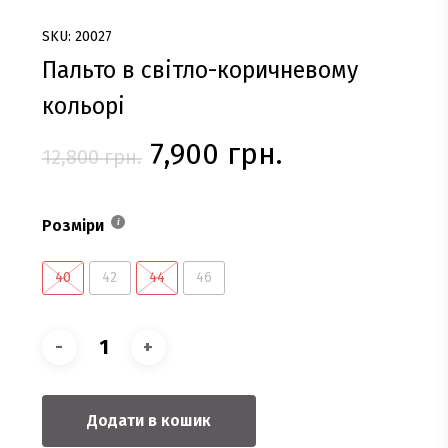
SKU: 20027
Пальто в світло-коричневому
кольорі
Оригінальна
Поточна
7,900
грн.
12,800
грн.
ціна:
ціна:
12,800 грн..
7,900 грн..
Розміри
40
42
44
46
Додати в кошик