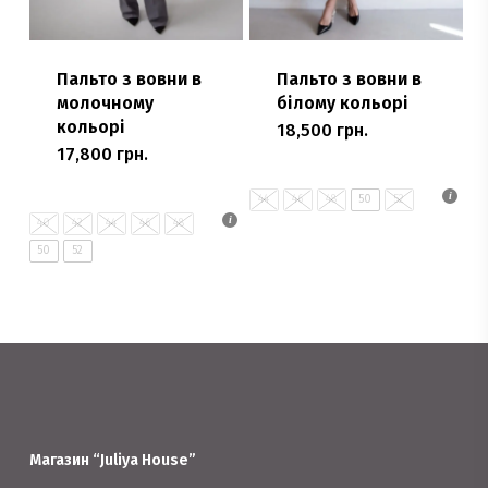
Пальто з вовни в
Пальто з вовни в
молочному
білому кольорі
кольорі
18,500
грн.
Цей
17,800
грн.
Цей
товар
товар
має
44
46
48
50
52
має
40
42
44
46
48
кілька
кілька
50
52
варіантів.
варіантів.
Параметри
Параметри
можна
можна
вибрати
вибрати
на
на
сторінці
сторінці
товару
Магазин “Juliya House”
товару