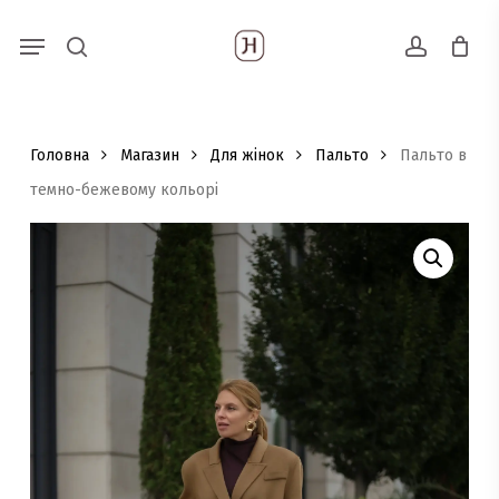
Skip
Menu
Пошук
to
search
account
товарів
main
content
Головна
Магазин
Для жінок
Пальто
Пальто в
темно-бежевому кольорі