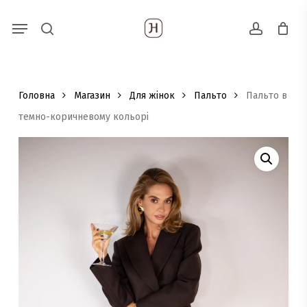
Skip
Menu
Пошук
to
search
account
товарів
main
content
Головна
Магазин
Для жінок
Пальто
Пальто в
темно-коричневому кольорі