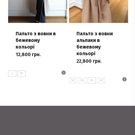
Пальто з вовни в
Пальто з вовни
бежевому
альпаки в
кольорі
бежевому
кольорі
12,800
грн.
Цей
22,800
грн.
Цей
товар
товар
має
L
M
має
40
42
44
46
кілька
кілька
варіантів.
варіантів.
Параметри
Параметри
можна
можна
вибрати
вибрати
на
на