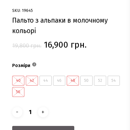
SKU: 19645
Пальто з альпаки в молочному
кольорі
Оригінальна
Поточна
16,900
грн.
19,800
грн.
ціна:
ціна:
19,800 грн..
16,900 грн.
Розміри
40
42
44
46
48
50
52
54
56