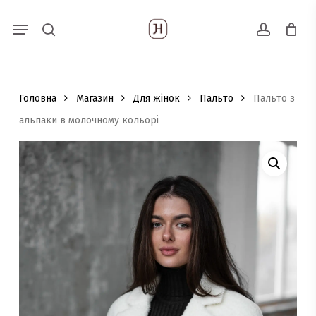
Skip
Menu
Пошук
to
search
account
товарів
main
content
Головна
Магазин
Для жінок
Пальто
Пальто з
альпаки в молочному кольорі