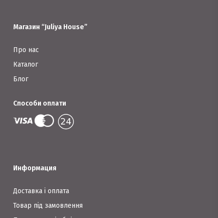
на
на
сторінці
сторінці
Магазин “Juliya House”
товару
товару
Про нас
Каталог
Блог
Способи оплати
Информация
Доставка і оплата
Товар під замовлення