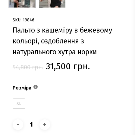
SKU: 19846
Пальто з кашеміру в бежевому
кольорі, оздоблення з
натурального хутра норки
Оригінальна
Поточна
31,500
грн.
54,800
грн.
ціна:
ціна:
54,800 грн..
31,500 грн.
Розміри
XL