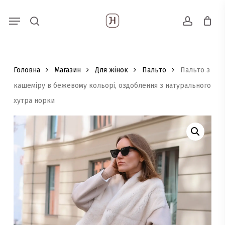
Skip
Menu
Пошук
to
search
account
товарів
main
content
Головна
Магазин
Для жінок
Пальто
Пальто з
кашеміру в бежевому кольорі, оздоблення з натурального
хутра норки