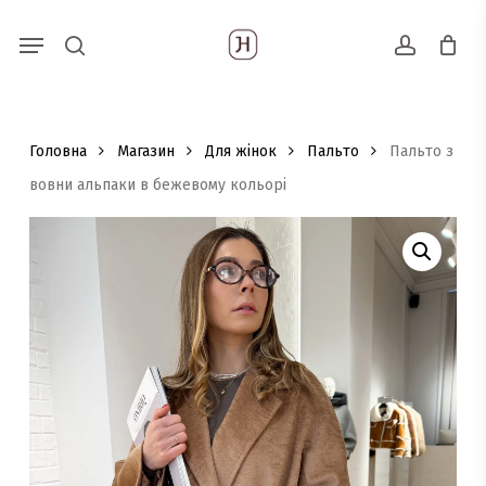
Skip
Menu
Пошук
to
search
account
товарів
main
content
Головна
Магазин
Для жінок
Пальто
Пальто з
вовни альпаки в бежевому кольорі