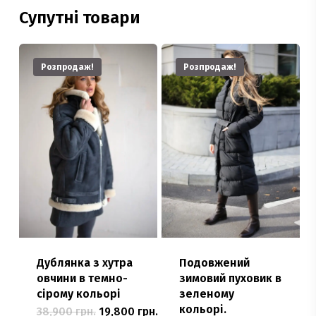
Супутні товари
Розпродаж!
Розпродаж!
Дублянка з хутра
Подовжений
овчини в темно-
зимовий пуховик в
сірому кольорі
зеленому
кольорі.
Оригінальна
Поточна
38,900
грн.
19,800
грн.
Цей