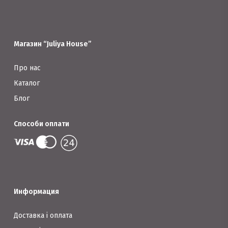
вибрати
на
на
сторінці
сторінці
товару
Магазин “Juliya House”
товару
Про нас
Каталог
Блог
Способи оплати
Информация
Доставка і оплата